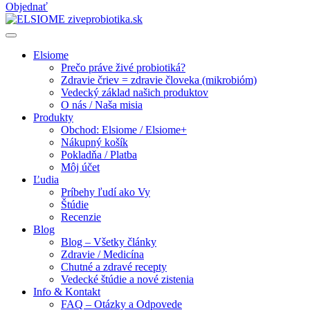
Objednať
Elsiome
Prečo práve živé probiotiká?
Zdravie čriev = zdravie človeka (mikrobióm)
Vedecký základ našich produktov
O nás / Naša misia
Produkty
Obchod: Elsiome / Elsiome+
Nákupný košík
Pokladňa / Platba
Môj účet
Ľudia
Príbehy ľudí ako Vy
Štúdie
Recenzie
Blog
Blog – Všetky články
Zdravie / Medicína
Chutné a zdravé recepty
Vedecké štúdie a nové zistenia
Info & Kontakt
FAQ – Otázky a Odpovede