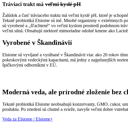
Tráviaci trakt má
veľmi kyslé pH
Žalúdok a časť tráviaceho traktu má veľmi kyslé pH, ktoré je schopné 
Tekuté probiotiká Elsiome sú iné. Mnohé organizmy v extrémnych pod
sú vyrobené a „šľachtené“ vo veľmi kyslom prostredí podobnom trávia
veľmi silná. Obsahujú niektoré mimoriadne odolné kmene ako Lactoba
Vyrobené v Škandinávií
Elsiome sú vyvíjané a vyrábané v Škandinávii viac ako 20 rokov tím
pokrokovými vedeckými kapacitami, má jedny z najprísnejších noriem 
špičkovými odborníkmi v EÚ.
Moderná veda, ale prírodné zloženie bez 
Tekuté probiotiká Elsiome neobsahujú konzervanty, GMO, cukor, umelé
produktu. Po zriedení sú chutné a svieže, navyše veľmi dobre vstrebat
Veda za Elsiome / Elsiome+