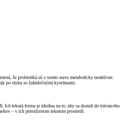
ená, že probiotiká sú v tomto stave metabolicky neaktívne.
žije po styku so žalúdočnými kyselinami.
 Ich tekutá forma je ideálna na to, aby sa dostali do tráviaceho
meňov – v ich prirodzenom tekutom prostredí.