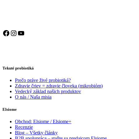
Facebook
Instagram
YouTube
Tekuté probiotiká
Prečo práve živé probiotiká?
Zdravie čriev = zdravie človeka (mikrobióm)
Vedecký základ našich produktov
O nás / Naša misia
Elsiome
Obchod: Elsiome / Elsiome+
Recenzie
Blog – Všetky články
B2B spolupráca – staňte sa predajcom Elsiome