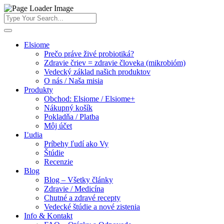
Elsiome
Prečo práve živé probiotiká?
Zdravie čriev = zdravie človeka (mikrobióm)
Vedecký základ našich produktov
O nás / Naša misia
Produkty
Obchod: Elsiome / Elsiome+
Nákupný košík
Pokladňa / Platba
Môj účet
Ľudia
Príbehy ľudí ako Vy
Štúdie
Recenzie
Blog
Blog – Všetky články
Zdravie / Medicína
Chutné a zdravé recepty
Vedecké štúdie a nové zistenia
Info & Kontakt