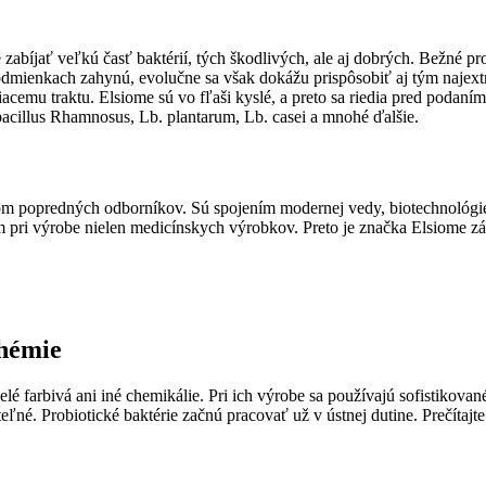
zabíjať veľkú časť baktérií, tých škodlivých, ale aj dobrých. Bežné pr
mienkach zahynú, evolučne sa však dokážu prispôsobiť aj tým najextré
cemu traktu. Elsiome sú vo fľaši kyslé, a preto sa riedia pred podaním
cillus Rhamnosus, Lb. plantarum, Lb. casei a mnohé ďalšie.
om popredných odborníkov. Sú spojením modernej vedy, biotechnológie 
pri výrobe nielen medicínskych výrobkov. Preto je značka Elsiome zár
chémie
 farbivá ani iné chemikálie. Pri ich výrobe sa používajú sofistikova
eľné. Probiotické baktérie začnú pracovať už v ústnej dutine. Prečítaj