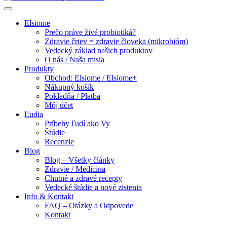
Elsiome
Prečo práve živé probiotiká?
Zdravie čriev = zdravie človeka (mikrobióm)
Vedecký základ našich produktov
O nás / Naša misia
Produkty
Obchod: Elsiome / Elsiome+
Nákupný košík
Pokladňa / Platba
Môj účet
Ľudia
Príbehy ľudí ako Vy
Štúdie
Recenzie
Blog
Blog – Všetky články
Zdravie / Medicína
Chutné a zdravé recepty
Vedecké štúdie a nové zistenia
Info & Kontakt
FAQ – Otázky a Odpovede
Kontakt