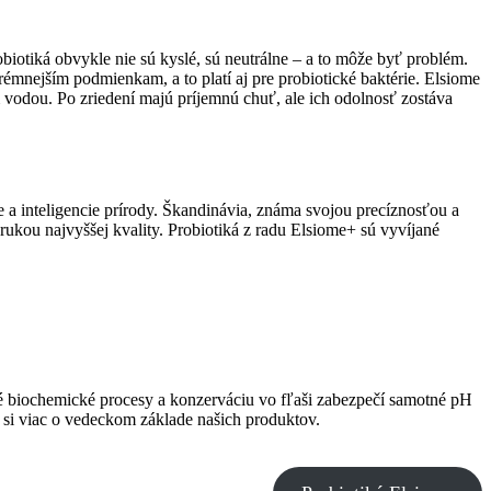
obiotiká obvykle nie sú kyslé, sú neutrálne – a to môže byť problém.
mnejším podmienkam, a to platí aj pre probiotické baktérie. Elsiome
 vodou. Po zriedení majú príjemnú chuť, ale ich odolnosť zostáva
a inteligencie prírody. Škandinávia, známa svojou precíznosťou a
ukou najvyššej kvality. Probiotiká z radu Elsiome+ sú vyvíjané
né biochemické procesy a konzerváciu vo fľaši zabezpečí samotné pH
te si viac o vedeckom základe našich produktov.