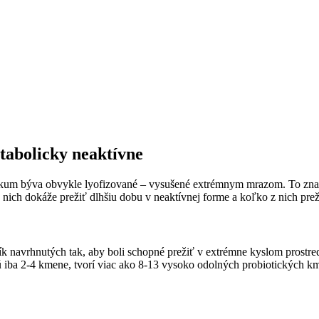
etabolicky neaktívne
tikum býva obvykle lyofizované – vysušené extrémnym mrazom. To znam
z nich dokáže prežiť dlhšiu dobu v neaktívnej forme a koľko z nich pre
k navrhnutých tak, aby boli schopné prežiť v extrémne kyslom prostredí.
jú iba 2-4 kmene, tvorí viac ako 8-13 vysoko odolných probiotických k