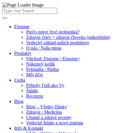
Elsiome
Prečo práve živé probiotiká?
Zdravie čriev = zdravie človeka (mikrobióm)
Vedecký základ našich produktov
O nás / Naša misia
Produkty
Obchod: Elsiome / Elsiome+
Nákupný košík
Pokladňa / Platba
Môj účet
Ľudia
Príbehy ľudí ako Vy
Štúdie
Recenzie
Blog
Blog – Všetky články
Zdravie / Medicína
Chutné a zdravé recepty
Vedecké štúdie a nové zistenia
Info & Kontakt