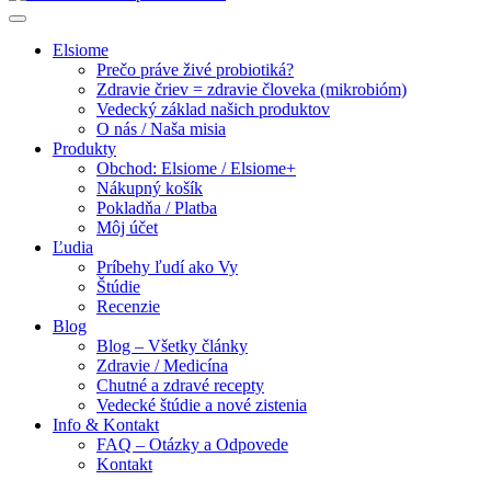
Elsiome
Prečo práve živé probiotiká?
Zdravie čriev = zdravie človeka (mikrobióm)
Vedecký základ našich produktov
O nás / Naša misia
Produkty
Obchod: Elsiome / Elsiome+
Nákupný košík
Pokladňa / Platba
Môj účet
Ľudia
Príbehy ľudí ako Vy
Štúdie
Recenzie
Blog
Blog – Všetky články
Zdravie / Medicína
Chutné a zdravé recepty
Vedecké štúdie a nové zistenia
Info & Kontakt
FAQ – Otázky a Odpovede
Kontakt