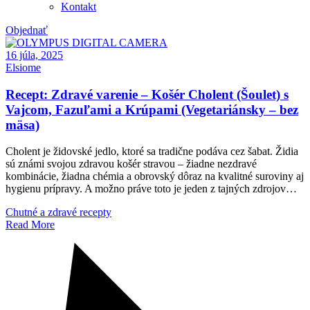
Kontakt
Objednať
16 júla, 2025
Elsiome
Recept: Zdravé varenie – Košér Cholent (Šoulet) s
Vajcom, Fazuľami a Krúpami (Vegetariánsky – bez
mäsa)
Cholent je židovské jedlo, ktoré sa tradične podáva cez šabat. Židia
sú známi svojou zdravou košér stravou – žiadne nezdravé
kombinácie, žiadna chémia a obrovský dôraz na kvalitné suroviny aj
hygienu prípravy. A možno práve toto je jeden z tajných zdrojov…
Chutné a zdravé recepty
Read More