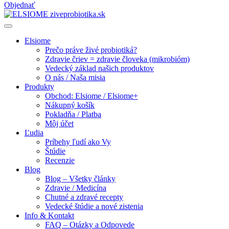
Objednať
Elsiome
Prečo práve živé probiotiká?
Zdravie čriev = zdravie človeka (mikrobióm)
Vedecký základ našich produktov
O nás / Naša misia
Produkty
Obchod: Elsiome / Elsiome+
Nákupný košík
Pokladňa / Platba
Môj účet
Ľudia
Príbehy ľudí ako Vy
Štúdie
Recenzie
Blog
Blog – Všetky články
Zdravie / Medicína
Chutné a zdravé recepty
Vedecké štúdie a nové zistenia
Info & Kontakt
FAQ – Otázky a Odpovede