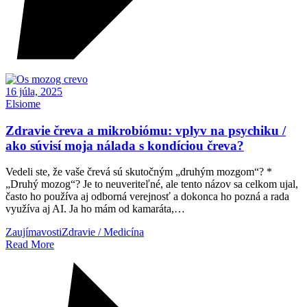
16 júla, 2025
Elsiome
Zdravie čreva a mikrobiómu: vplyv na psychiku /
ako súvisí moja nálada s kondíciou čreva?
Vedeli ste, že vaše črevá sú skutočným „druhým mozgom“? *
„Druhý mozog“? Je to neuveriteľné, ale tento názov sa celkom ujal,
často ho používa aj odborná verejnosť a dokonca ho pozná a rada
využíva aj AI. Ja ho mám od kamaráta,…
Zaujímavosti
Zdravie / Medicína
Read More