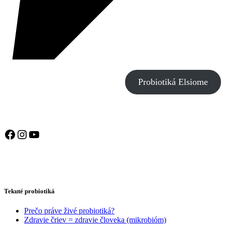
Probiotiká Elsiome
Facebook
Instagram
YouTube
Tekuté probiotiká
Prečo práve živé probiotiká?
Zdravie čriev = zdravie človeka (mikrobióm)