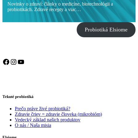
Novinky o zdraví: články o medicíne, biotechnológii a
probiotikách. Zdravé recepty a viac…
Probiotiká Elsiome
Facebook
Instagram
YouTube
Tekuté probiotiká
Prečo práve živé probiotiká?
Zdravie čriev = zdravie človeka (mikrobióm)
Vedecký základ našich produktov
O nás / Naša misia
Elsiome