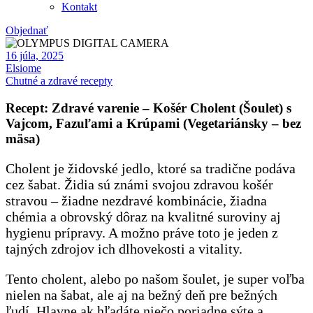
Kontakt
Objednať
16 júla, 2025
Elsiome
Chutné a zdravé recepty
Recept: Zdravé varenie – Košér Cholent (Šoulet) s
Vajcom, Fazuľami a Krúpami (Vegetariánsky – bez
mäsa)
Cholent je židovské jedlo, ktoré sa tradične podáva
cez šabat. Židia sú známi svojou zdravou košér
stravou – žiadne nezdravé kombinácie, žiadna
chémia a obrovský dôraz na kvalitné suroviny aj
hygienu prípravy. A možno práve toto je jeden z
tajných zdrojov ich dlhovekosti a vitality.
Tento cholent, alebo po našom šoulet, je super voľba
nielen na šabat, ale aj na bežný deň pre bežných
ľudí. Hlavne ak hľadáte niečo poriadne sýte a