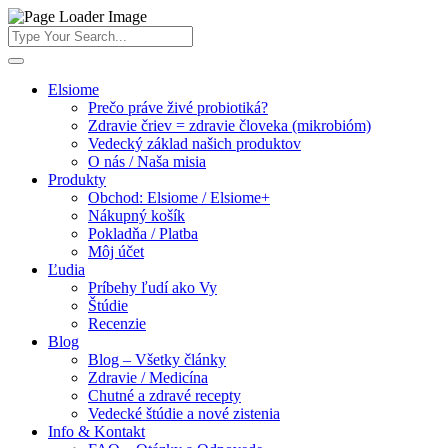
Elsiome
Prečo práve živé probiotiká?
Zdravie čriev = zdravie človeka (mikrobióm)
Vedecký základ našich produktov
O nás / Naša misia
Produkty
Obchod: Elsiome / Elsiome+
Nákupný košík
Pokladňa / Platba
Môj účet
Ľudia
Príbehy ľudí ako Vy
Štúdie
Recenzie
Blog
Blog – Všetky články
Zdravie / Medicína
Chutné a zdravé recepty
Vedecké štúdie a nové zistenia
Info & Kontakt