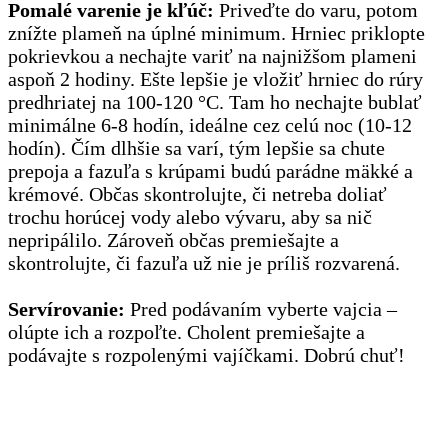
Pomalé varenie je kľúč:
Priveďte do varu, potom
znížte plameň na úplné minimum. Hrniec priklopte
pokrievkou a nechajte variť na najnižšom plameni
aspoň 2 hodiny. Ešte lepšie je vložiť hrniec do rúry
predhriatej na 100-120 °C. Tam ho nechajte bublať
minimálne 6-8 hodín, ideálne cez celú noc (10-12
hodín). Čím dlhšie sa varí, tým lepšie sa chute
prepoja a fazuľa s krúpami budú parádne mäkké a
krémové. Občas skontrolujte, či netreba doliať
trochu horúcej vody alebo vývaru, aby sa nič
nepripálilo. Zároveň občas premiešajte a
skontrolujte, či fazuľa už nie je príliš rozvarená.
Servírovanie:
Pred podávaním vyberte vajcia –
olúpte ich a rozpoľte. Cholent premiešajte a
podávajte s rozpolenými vajíčkami. Dobrú chuť!