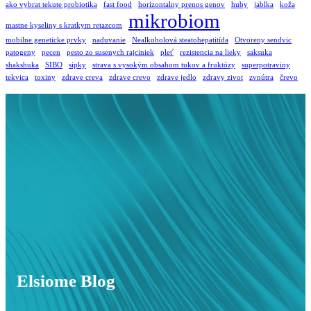
ako vybrat tekute probiotika
fast food
horizontalny prenos genov
huby
jablka
koža
mikrobiom
mastne kyseliny s kratkym retazcom
mobilne geneticke prvky
naduvanie
Nealkoholová steatohepatitída
Otvoreny sendvic
patogeny
pecen
pesto zo susenych rajciniek
pleť
rezistencia na lieky
saksuka
shakshuka
SIBO
sipky
strava s vysokým obsahom tukov a fruktózy
superpotraviny
tekvica
toxiny
zdrave creva
zdrave crevo
zdrave jedlo
zdravy zivot
zvnútra
črevo
Elsiome Blog