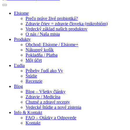
Elsiome
Prečo práve živé probiotiká?
Zdravie čriev = zdravie človeka (mikrobióm)
Vedecký základ našich produktov
O nás / Naša misia
Produkty
Obchod: Elsiome / Elsiome+
Nákupný košík
Pokladňa / Platba
Môj účet
Ľudia
Príbehy ľudí ako Vy
Štúdie
Recenzie
Blog
Blog – Všetky články
Zdravie / Medicína
Chutné a zdravé recepty
Vedecké štúdie a nové zistenia
Info & Kontakt
FAQ – Otázky a Odpovede
Kontakt