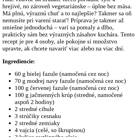
hrejivé, no zároveň vegetariánske – úplne bez mäsa.
Má plnú, výraznú chuť a to najlepšie? Takmer sa oň
nemusíte pri varení starať! Príprava je takmer až
smiešne jednoduchá – varí sa pomaly a dlho,
prakticky sám bez výrazných zásahov kuchára. Tento
recept je pre 4 osoby, ale pokojne si množstvo
upravte, ak chcete navariť viac alebo na viac dní.
Ingrediencie:
60 g bielej fazule (namočená cez noc)
70 g modrej navy fazule (namočená cez noc)
100 g červenej fazule (namočená cez noc)
100 g jačmenných krúp (stredné, namočené
aspoň 2 hodiny)
2 stredné cibule
3 strúčiky cesnaku
2 stredné zemiaky
4 vajcia (celé, so škrupinou)