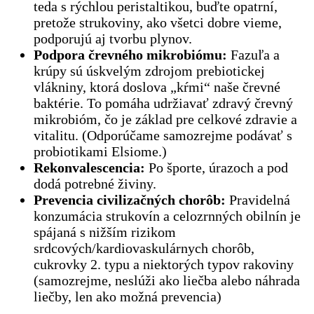
teda s rýchlou peristaltikou, buďte opatrní,
pretože strukoviny, ako všetci dobre vieme,
podporujú aj tvorbu plynov.
Podpora črevného mikrobiómu:
Fazuľa a
krúpy sú úskvelým zdrojom prebiotickej
vlákniny, ktorá doslova „kŕmi“ naše črevné
baktérie. To pomáha udržiavať zdravý črevný
mikrobióm, čo je základ pre celkové zdravie a
vitalitu. (Odporúčame samozrejme podávať s
probiotikami Elsiome.)
Rekonvalescencia:
Po športe, úrazoch a pod
dodá potrebné živiny.
Prevencia civilizačných chorôb:
Pravidelná
konzumácia strukovín a celozrnných obilnín je
spájaná s nižším rizikom
srdcových/kardiovaskulárnych chorôb,
cukrovky 2. typu a niektorých typov rakoviny
(samozrejme, neslúži ako liečba alebo náhrada
liečby, len ako možná prevencia)