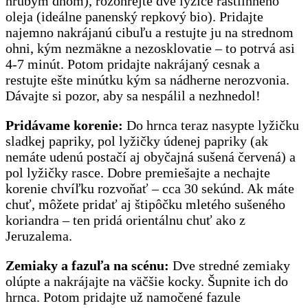
hrubým dnom), rozohrejte dve lyžice rastlinného
oleja (ideálne panenský repkový bio). Pridajte
najemno nakrájanú cibuľu a restujte ju na strednom
ohni, kým nezmäkne a nezosklovatie – to potrvá asi
4-7 minút. Potom pridajte nakrájaný cesnak a
restujte ešte minútku kým sa nádherne nerozvonia.
Dávajte si pozor, aby sa nespálil a nezhnedol!
Pridávame korenie:
Do hrnca teraz nasypte lyžičku
sladkej papriky, pol lyžičky údenej papriky (ak
nemáte udenú postačí aj obyčajná sušená červená) a
pol lyžičky rasce. Dobre premiešajte a nechajte
korenie chvíľku rozvoňať – cca 30 sekúnd. Ak máte
chuť, môžete pridať aj štipôčku mletého sušeného
koriandra – ten pridá orientálnu chuť ako z
Jeruzalema.
Zemiaky a fazuľa na scénu:
Dve stredné zemiaky
olúpte a nakrájajte na väčšie kocky. Šupnite ich do
hrnca. Potom pridajte už namočené fazule