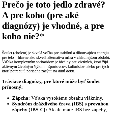
Prečo je toto jedlo zdravé?
A pre koho (pre aké
diagnózy) je vhodné, a pre
koho nie?
*
Šoulet (cholent) je skvelá voľba pre stabilnú a dlhotrvajúcu energiu
pre telo – hlavne ako skvelá alternatíva mäsa v chladnejšom období.
Vďaka komplexným sacharidom je ideálny pre všetkých, ktorí žijú
aktívnym životným štýlom – športovcov, kulturistov, alebo pre tých
ktorí potrebujú poriadne zasýtiť na dlhú dobu.
Tráviace diagnózy, pre ktoré môže byť šoulet
prínosný:
Zápcha:
Vďaka vysokému obsahu vlákniny.
Syndróm dráždivého čreva (IBS) s prevahou
zápchy (IBS-C):
Ak ale máte IBS bez zápchy,