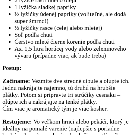
2 lyžice rastlinného oleja
1 lyžička sladkej papriky
½ lyžičky údenéj papriky (voliteľné, ale dodá
super šmrnc!)
½ lyžičky rasce (celej alebo mletej)
Soľ podľa chuti
Čerstvo mleté čierne korenie podľa chuti
Asi 1,5 litra horúcej vody alebo zeleninového
vývaru (prípadne viac, ak bude treba)
Postup:
Začíname:
Vezmite dve stredné cibule a olúpte ich.
Jednu nakrájajte najemno, tú druhú na hrubšie
plátky. Potom si pripravte tri strúčiky cesnaku –
olúpte ich a nakrájajte na tenké plátky.
Čím viac je aromatický tým je viac kosher.
Restujeme:
Vo veľkom hrnci alebo pekáči, ktorý je
ideálny na pomalé varenie (najlepšie s poriadne