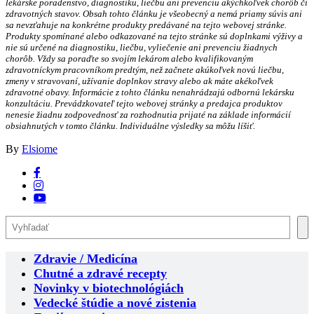
lekárske poradenstvo, diagnostiku, liečbu ani prevenciu akýchkoľvek chorôb či
zdravotných stavov. Obsah tohto článku je všeobecný a nemá priamy súvis ani
sa nevzťahuje na konkrétne produkty predávané na tejto webovej stránke.
Produkty spomínané alebo odkazované na tejto stránke sú doplnkami výživy a
nie sú určené na diagnostiku, liečbu, vyliečenie ani prevenciu žiadnych
chorôb. Vždy sa poraďte so svojím lekárom alebo kvalifikovaným
zdravotníckym pracovníkom predtým, než začnete akúkoľvek novú liečbu,
zmeny v stravovaní, užívanie doplnkov stravy alebo ak máte akékoľvek
zdravotné obavy. Informácie z tohto článku nenahrádzajú odbornú lekársku
konzultáciu. Prevádzkovateľ tejto webovej stránky a predajca produktov
nenesie žiadnu zodpovednosť za rozhodnutia prijaté na základe informácií
obsiahnutých v tomto článku. Individuálne výsledky sa môžu líšiť.
By
Elsiome
Search
Zdravie / Medicína
Chutné a zdravé recepty
Novinky v biotechnológiách
Vedecké štúdie a nové zistenia