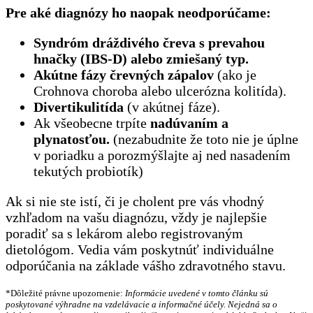
Pre aké diagnózy ho naopak neodporúčame:
Syndróm dráždivého čreva s prevahou
hnačky (IBS-D) alebo zmiešaný typ.
Akútne fázy črevných zápalov
(ako je
Crohnova choroba alebo ulcerózna kolitída).
Divertikulitída
(v akútnej fáze).
Ak všeobecne trpíte
nadúvaním a
plynatosťou.
(nezabudnite že toto nie je úplne
v poriadku a porozmýšlajte aj ned nasadením
tekutých probiotík)
Ak si nie ste istí, či je cholent pre vás vhodný
vzhľadom na vašu diagnózu, vždy je najlepšie
poradiť sa s lekárom alebo registrovaným
dietológom. Vedia vám poskytnúť individuálne
odporúčania na základe vášho zdravotného stavu.
*Dôležité právne upozornenie:
Informácie uvedené v tomto článku sú
poskytované výhradne na vzdelávacie a informačné účely. Nejedná sa o