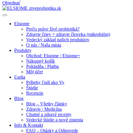
Objednať
Elsiome
Prečo práve živé probiotiká?
Zdravie čriev = zdravie človeka (mikrobióm)
Vedecký základ našich produktov
O nás / Naša misia
Produkty
Obchod: Elsiome / Elsiome+
Nákupný košík
Pokladňa / Platba
Môj účet
Ľudia
Príbehy ľudí ako Vy
Štúdie
Recenzie
Blog
Blog – Všetky články
Zdravie / Medicína
Chutné a zdravé recepty
Vedecké štúdie a nové zistenia
Info & Kontakt
FAQ – Otázky a Odpovede