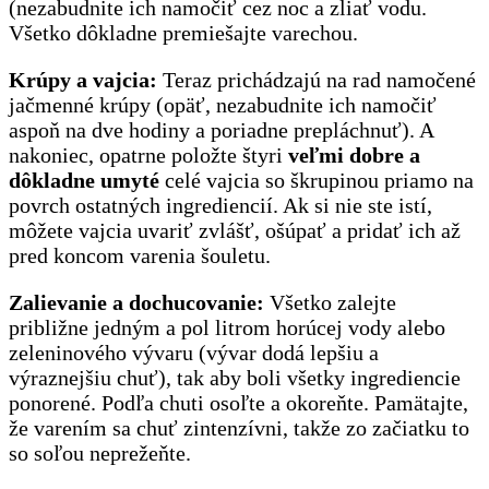
(nezabudnite ich namočiť cez noc a zliať vodu.
Všetko dôkladne premiešajte varechou.
Krúpy a vajcia:
Teraz prichádzajú na rad namočené
jačmenné krúpy (opäť, nezabudnite ich namočiť
aspoň na dve hodiny a poriadne prepláchnuť). A
nakoniec, opatrne položte štyri
veľmi dobre a
dôkladne umyté
celé vajcia so škrupinou priamo na
povrch ostatných ingrediencií. Ak si nie ste istí,
môžete vajcia uvariť zvlášť, ošúpať a pridať ich až
pred koncom varenia šouletu.
Zalievanie a dochucovanie:
Všetko zalejte
približne jedným a pol litrom horúcej vody alebo
zeleninového vývaru (vývar dodá lepšiu a
výraznejšiu chuť), tak aby boli všetky ingrediencie
ponorené. Podľa chuti osoľte a okoreňte. Pamätajte,
že varením sa chuť zintenzívni, takže zo začiatku to
so soľou neprežeňte.