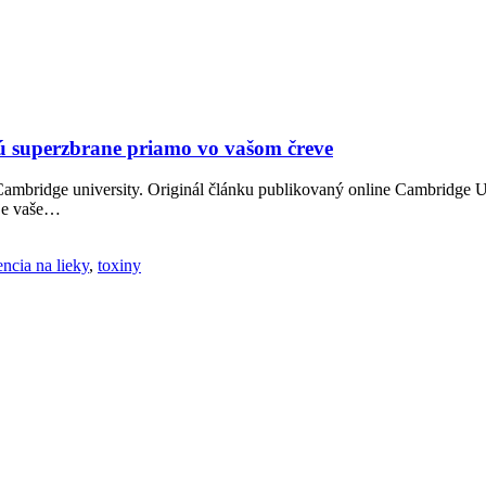
ajú superzbrane priamo vo vašom čreve
 Cambridge university. Originál článku publikovaný online Cambridge U
uje vaše…
encia na lieky
,
toxiny