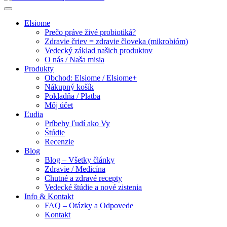
Elsiome
Prečo práve živé probiotiká?
Zdravie čriev = zdravie človeka (mikrobióm)
Vedecký základ našich produktov
O nás / Naša misia
Produkty
Obchod: Elsiome / Elsiome+
Nákupný košík
Pokladňa / Platba
Môj účet
Ľudia
Príbehy ľudí ako Vy
Štúdie
Recenzie
Blog
Blog – Všetky články
Zdravie / Medicína
Chutné a zdravé recepty
Vedecké štúdie a nové zistenia
Info & Kontakt
FAQ – Otázky a Odpovede
Kontakt