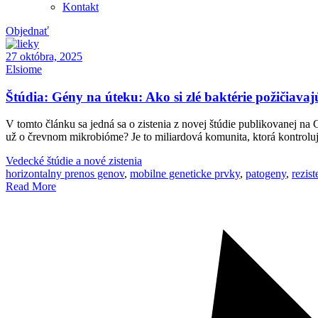
Kontakt
Objednať
27 októbra, 2025
Elsiome
Štúdia: Gény na úteku: Ako si zlé baktérie požičiav
V tomto článku sa jedná sa o zistenia z novej štúdie publikovanej na
už o črevnom mikrobióme? Je to miliardová komunita, ktorá kontrol
Vedecké štúdie a nové zistenia
horizontalny prenos genov
,
mobilne geneticke prvky
,
patogeny
,
rezist
Read More