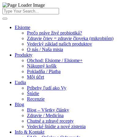
Elsiome
Prečo práve živé probiotiká?
Zdravie čriev = zdravie človeka (mikrobióm)
Vedecký základ našich produktov
O nás / Naša misia
Produkty
Obchod: Elsiome / Elsiome+
Nákupný košík
Pokladňa / Platba
Môj účet
Ľudia
Príbehy ľudí ako Vy
Štúdie
Recenzie
Blog
Blog – Všetky články
Zdravie / Medicína
Chutné a zdravé recepty
Vedecké štúdie a nové zistenia
Info & Kontakt