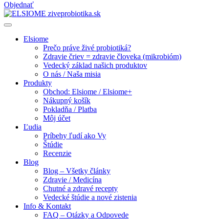
Objednať
Elsiome
Prečo práve živé probiotiká?
Zdravie čriev = zdravie človeka (mikrobióm)
Vedecký základ našich produktov
O nás / Naša misia
Produkty
Obchod: Elsiome / Elsiome+
Nákupný košík
Pokladňa / Platba
Môj účet
Ľudia
Príbehy ľudí ako Vy
Štúdie
Recenzie
Blog
Blog – Všetky články
Zdravie / Medicína
Chutné a zdravé recepty
Vedecké štúdie a nové zistenia
Info & Kontakt
FAQ – Otázky a Odpovede